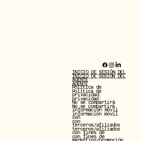
INICIO DE SESIÓN DEL
INICIO DE SESIÓN DEL
AGENTE
AGENTE
Política de
Política de
privacidad:
privacidad:
No se compartirá
No se compartirá
información móvil
información móvil
con
con
terceros/afiliados
terceros/afiliados
con fines de
con fines de
marketing/promoción.