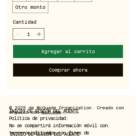
Otro monto
Cantidad
Agregar al carrito
Comprar ahora
© 2025 de McQuade Organization. Creado con
INICIO DE SESIÓN DEL AGENTE
orgullo con
Wix.com
Política de privacidad:
No se compartirá información móvil con
terceros/afiliados con fines de
INICIO DE SESIÓN DEL AGENTE