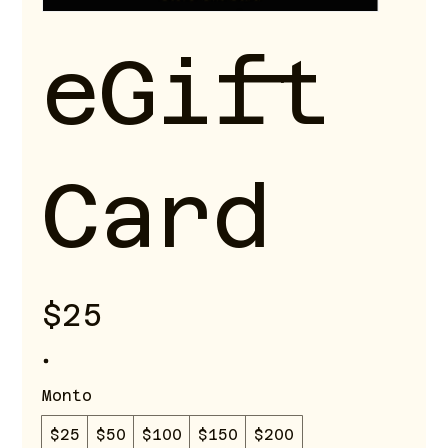
eGift
Card
$25
Monto
$25
$50
$100
$150
$200