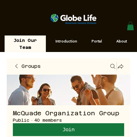
Join Our
Introduction
Portal
About
Team
Groups
McQuade Organization Group
Public
·
40 members
Join