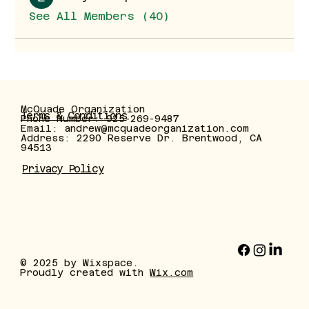
See All Members (40)
McQuade Organization
Terms & Conditions
Phone Number: 925-269-9487
Email:
andrew@mcquadeorganization.com
Address: 2290 Reserve Dr. Brentwood, CA
94513
Privacy Policy
© 2025 by Wixspace.
Proudly created with
Wix.com