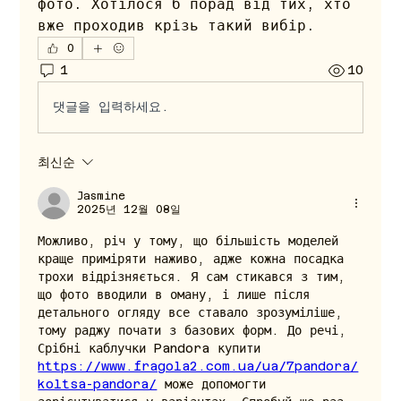
фото. Хотілося б порад від тих, хто 
вже проходив крізь такий вибір.
0
1
10
댓글을 입력하세요.
최신순
Jasmine
2025년 12월 08일
Можливо, річ у тому, що більшість моделей 
краще приміряти наживо, адже кожна посадка 
трохи відрізняється. Я сам стикався з тим, 
що фото вводили в оману, і лише після 
детального огляду все ставало зрозуміліше, 
тому раджу почати з базових форм. До речі, 
Срібні каблучки Pandora купити 
https://www.fragola2.com.ua/ua/7pandora/
koltsa-pandora/
 може допомогти 