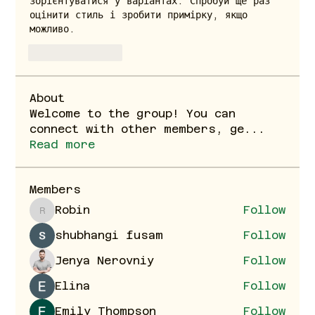
зорієнтуватися у варіантах. Спробуй ще раз 
оцінити стиль і зробити примірку, якщо 
можливо.
좋아요
답글
About
Welcome to the group! You can
connect with other members, ge
...
Read more
Members
Robin
Follow
Robin
shubhangi fusam
Follow
Jenya Nerovniy
Follow
Elina
Follow
Emily Thompson
Follow